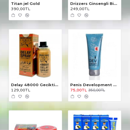
Titan jel Gold
Drizzers Ginsengli Bitkisel Karışım 30 Kapsül
390,00TL
249,00TL
Delay 48000 Geciktirici Sprey
Penis Development Cream 100 ml.
129,00TL
75,00TL
350,00TL