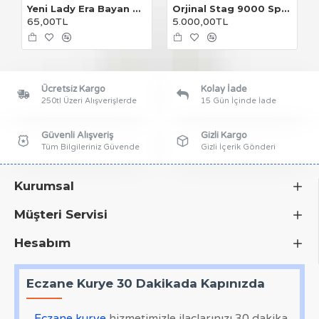
Yeni Lady Era Bayan Damla
Orjinal Stag 9000 Sprey 25'li Paket
65,00TL
5.000,00TL
Ücretsiz Kargo
Kolay İade
250tl Üzeri Alışverişlerde
15 Gün İçinde İade
Güvenli Alışveriş
Gizli Kargo
Tüm Bilgileriniz Güvende
Gizli İçerik Gönderi
Kurumsal
Müşteri Servisi
Hesabım
Eczane Kurye 30 Dakikada Kapınızda
Eczane kurye
hizmetimizle ilaçlarınızı 30 dakika