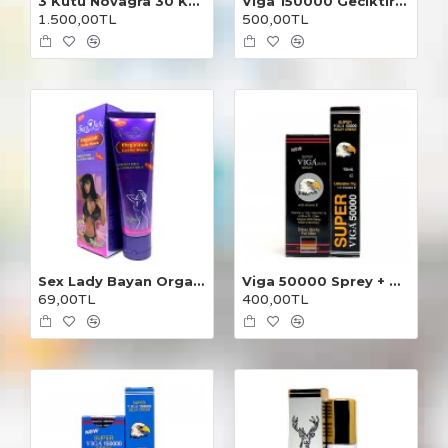
3 Kutu Novagra 30 Kapsül
Viga 150000 Geciktirici Sprey 2 Adet
1.500,00TL
500,00TL
Sex Lady Bayan Orgazm Kremi
Viga 50000 Sprey + Krem 2'li
69,00TL
400,00TL