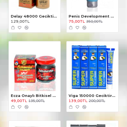
Delay 48000 Geciktirici Sprey
Penis Development Cream 100 ml.
129,00TL
75,00TL
350,00TL
Ecza Onaylı Bitkisel Macun
Viga 150000 Geciktirici Krem 4 Adet
49,00TL
139,00TL
135,00TL
200,00TL