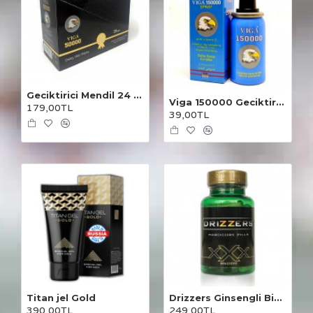
Geciktirici Mendil 24 Adet
Viga 150000 Geciktirici Sprey
179,00TL
39,00TL
Titan jel Gold
Drizzers Ginsengli Bitkisel Karışım 30 Kapsül
390,00TL
249,00TL