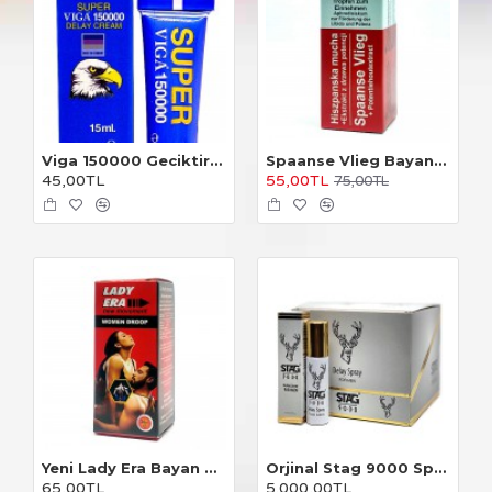
Viga 150000 Geciktirici Krem
Spaanse Vlieg Bayan Damla
45,00TL
55,00TL
75,00TL
Yeni Lady Era Bayan Damla
Orjinal Stag 9000 Sprey 25'li Paket
65,00TL
5.000,00TL