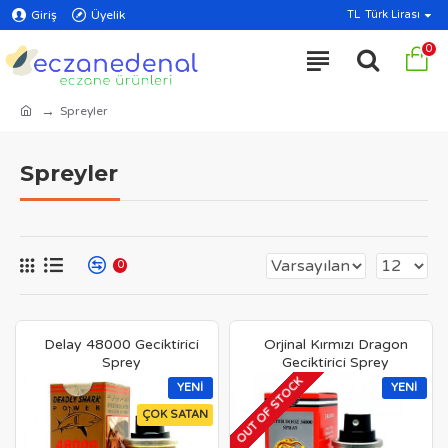
Giriş
Üyelik
TL
Türk Lirası
0
Spreyler
Spreyler
0
Delay 48000 Geciktirici
Orjinal Kırmızı Dragon
Sprey
Geciktirici Sprey
OUT OF STOCK
YENI
YENI
ÇOK SATAN