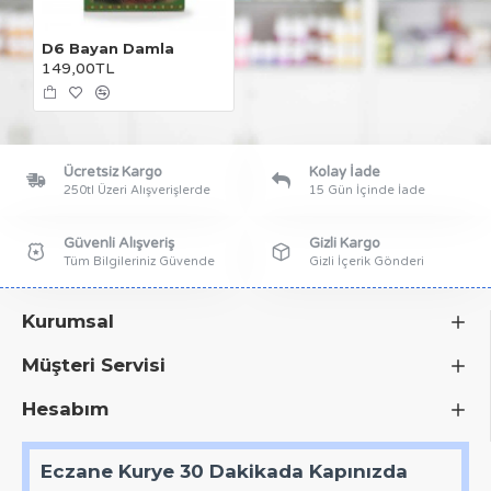
D6 Bayan Damla
149,00TL
Ücretsiz Kargo
Kolay İade
250tl Üzeri Alışverişlerde
15 Gün İçinde İade
Güvenli Alışveriş
Gizli Kargo
Tüm Bilgileriniz Güvende
Gizli İçerik Gönderi
Kurumsal
Müşteri Servisi
Hesabım
Eczane Kurye 30 Dakikada Kapınızda