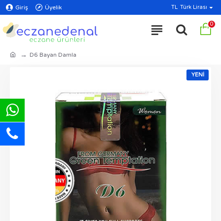
Giriş
Üyelik
TL
Türk Lirası
0
D6 Bayan Damla
YENI